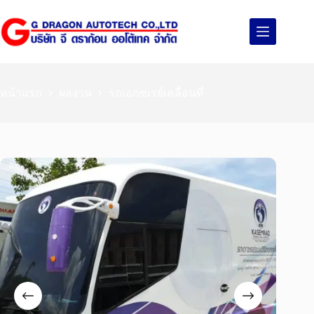
หน้าแรก
ผลงาน
รถเอกซเรย์เคลื่อนที่