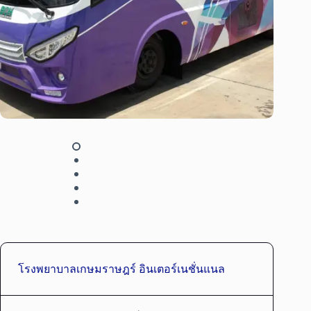
โรงพยาบาลเกษมราษฎร์ อินเตอร์เนชั่นแนล