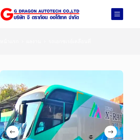
หน้าแรก
ผลงาน
รถเอกซเรย์เคลื่อนที่