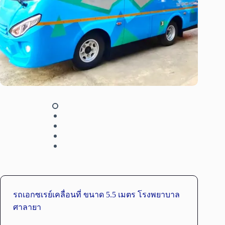
รถเอกซเรย์เคลื่อนที่ ขนาด 5.5 เมตร โรงพยาบาล
ศาลายา