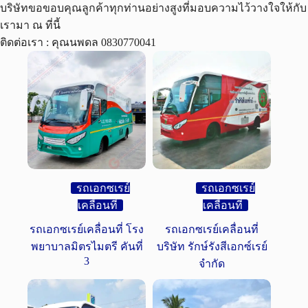
บริษัทขอขอบคุณลูกค้าทุกท่านอย่างสูงที่มอบความไว้วางใจให้กับ
เรามา ณ ที่นี้
ติดต่อเรา : คุณนพดล 0830770041
รถเอกซเรย์
รถเอกซเรย์
เคลื่อนที่
เคลื่อนที่
รถเอกซเรย์เคลื่อนที่ โรง
รถเอกซเรย์เคลื่อนที่
พยาบาลมิตรไมตรี คันที่
บริษัท รักษ์รังสีเอกซ์เรย์
3
จำกัด