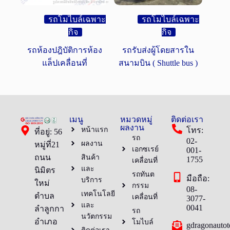
รถโมไบล์เฉพาะ
รถโมไบล์เฉพาะ
กิจ
กิจ
รถห้องปฎิบัติการห้อง
รถรับส่งผู้โดยสารใน
แล็ปเคลื่อนที่
สนามบิน ( Shuttle bus )
เมนู
หมวดหมู่
ติดต่อเรา
ผลงาน
หน้าแรก
โทร:
ที่อยู่: 56
รถ
02-
ผลงาน
หมู่ที่21
เอกซเรย์
001-
ถนน
สินค้า
1755
เคลื่อนที่
และ
นิมิตร
รถทันต
มือถือ:
บริการ
ใหม่
กรรม
08-
เทคโนโลยี
ตำบล
เคลื่อนที่
3077-
และ
0041
ลำลูกกา
รถ
นวัตกรรม
อำเภอ
โมไบล์
gdragonauto