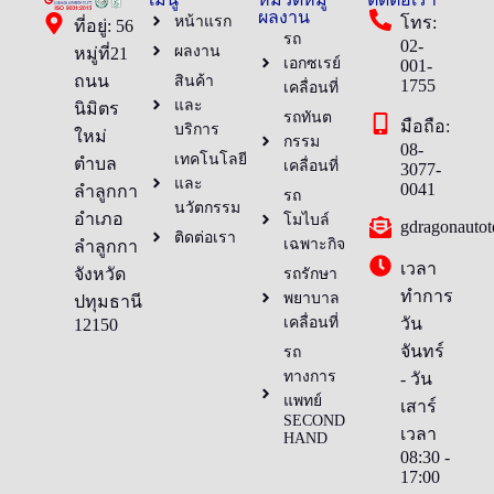
ผลงาน
หน้าแรก
โทร:
ที่อยู่: 56
รถ
02-
ผลงาน
หมู่ที่21
เอกซเรย์
001-
ถนน
สินค้า
1755
เคลื่อนที่
และ
นิมิตร
รถทันต
มือถือ:
บริการ
ใหม่
กรรม
08-
เทคโนโลยี
ตำบล
เคลื่อนที่
3077-
และ
0041
ลำลูกกา
รถ
นวัตกรรม
อำเภอ
โมไบล์
gdragonauto
ติดต่อเรา
เฉพาะกิจ
ลำลูกกา
เวลา
จังหวัด
รถรักษา
ทำการ
พยาบาล
ปทุมธานี
เคลื่อนที่
วัน
12150
จันทร์
รถ
ทางการ
- วัน
แพทย์
เสาร์
SECOND
เวลา
HAND
08:30 -
17:00