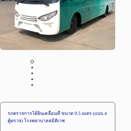
รถตรวจการได้ยินเคลื่อนที่ ขนาด 9.5 เมตร (แบบ 4
ตู้ตรวจ) โรงพยาบาลสมิติเวช