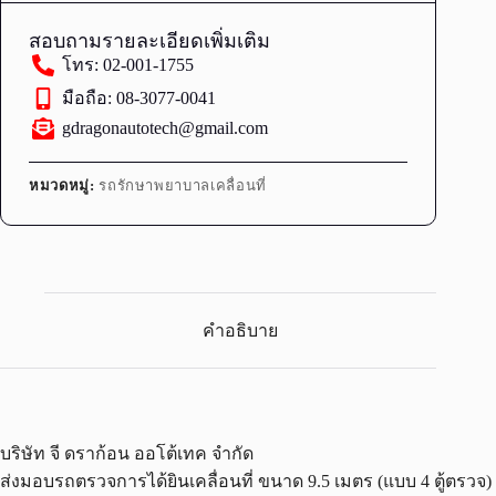
สอบถามรายละเอียดเพิ่มเติม
โทร: 02-001-1755
มือถือ: 08-3077-0041
gdragonautotech@gmail.com
หมวดหมู่:
รถรักษาพยาบาลเคลื่อนที่
คำอธิบาย
บริษัท จี ดราก้อน ออโต้เทค จำกัด
ส่งมอบรถตรวจการได้ยินเคลื่อนที่ ขนาด 9.5 เมตร (แบบ 4 ตู้ตรวจ)